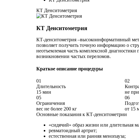
КТ Денситометрия
КТ Денситометрия
КТ-денситометрия –высокоинформативный мето
позволяет получить точную информацию о струк
неотъемлемая часть комплексной диагностики п
возникновении частых переломов.
Краткое описание процедуры
01
02
Длительность
Контр
15 мин
не при
05
06
Ограничения
Подго
вес не более 200 кг
от 15 
Основные показания к КТ-денситометрии
«сидячий» образ жизни или длительная м
ревматоидный артрит;
естественная или ранняя менопауза;