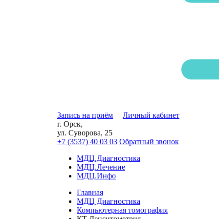
Запись на приём
Личный кабинет
г. Орск,
ул. Суворова, 25
+7 (3537) 40
03 03
Обратный звонок
МДЦ.Диагностика
МДЦ.Лечение
МДЦ.Инфо
Главная
МДЦ Диагностика
Компьютерная томография
КТ Денситометрия