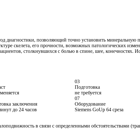
д диагностики, позволяющий точно установить минеральную пл
туре скелета, его прочности, возможных патологических измен
ациентов, столкнувшихся с болью в спине, шее, конечностях. И
03
аст
Подготовка
меняется
не требуется
07
товка заключения
Оборудование
минут до 24 часов
Siemens GoUp 64 среза
алоподвижность в связи с определенными обстоятельствами (тра