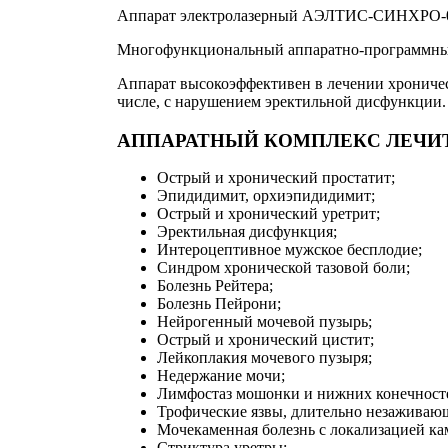
Аппарат электролазерный АЭЛТИС-СИНХРО-
Многофункциональный аппаратно-программный
Аппарат высокоэффективен в лечении хроничес
числе, с нарушением эректильной дисфункции.
АППАРАТНЫЙ КОМПЛЕКС ЛЕЧИТ
Острый и хронический простатит;
Эпидидимит, орхиэпидидимит;
Острый и хронический уретрит;
Эректильная дисфункция;
Интероцептивное мужское бесплодие;
Синдром хронической тазовой боли;
Болезнь Рейтера;
Болезнь Пейрони;
Нейрогенный мочевой пузырь;
Острый и хронический цистит;
Лейкоплакия мочевого пузыря;
Недержание мочи;
Лимфостаз мошонки и нижних конечност
Трофические язвы, длительно незаживаю
Мочекаменная болезнь с локализацией ка
Стриктура уретры;