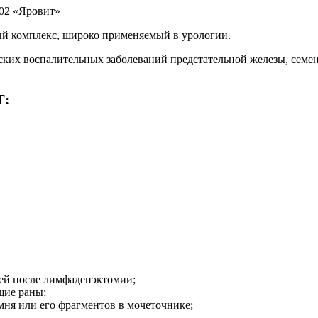
02 «Яровит»
 комплекс, широко применяемый в урологии.
ких воспалительных заболеваний предстательной железы, семен
:
ей после лимфаденэктомии;
щие раны;
мня или его фрагментов в мочеточнике;