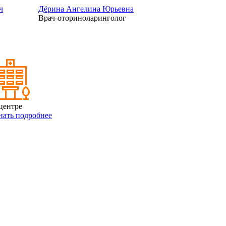
ч
Дёрина Ангелина Юрьевна
Врач-оториноларинголог
центре
нать подробнее