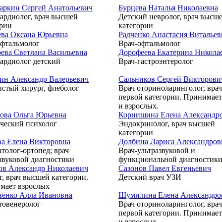
аркин Сергей Анатольевич
Бурцева Наталья Николаевна
ардиолог, врач высшей
Детский невролог, врач высш
ории
категории
ева Оксана Юрьевна
Радченко Анастасия Витальев
офтальмолог
Врач-офтальмолог
ева Светлана Васильевна
Дорофеева Екатерина Никола
ардиолог детский
Врач-гастроэнтеролог
ин Александр Валерьевич
Сальников Сергей Викторови
стый хирург, флеболог
Врач оториноларинголог, врач
первой категории. Принимает
и взрослых.
кова Ольга Юрьевна
Корнишина Елена Александр
ческий психолог
Эндокринолог, врач высшей
категории
ва Елена Викторовна
Долбина Лариса Александров
толог-ортопед; врач
Врач-ультразвуковой и
звуковой диагностики
функциональной диагностик
ов Александр Николаевич
Сазонов Павел Евгеньевич
, врач высшей категории.
Детский врач УЗИ
мает взрослых
ненко Алла Ивановна
Шумилина Елена Александро
товенеролог
Врач оториноларинголог, врач
первой категории. Принимает
и взрослых.