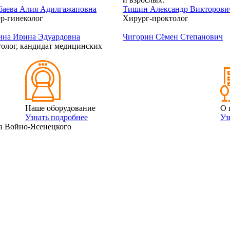
баева Алия Адилгажаповна
Тишин Александр Викторови
р-гинеколог
Хирург-проктолог
ина Ирина Эдуардовна
Чигорин Сёмен Степанович
олог, кандидат медицинских
Наше оборудование
О 
Узнать подробнее
Уз
а Войно-Ясенецкого