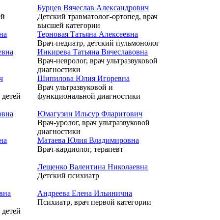
Бурцев Вячеслав Александрович
ей
Детский травматолог-ортопед, врач
высшей категории
на
Терновая Татьяна Алексеевна
Врач-педиатр, детский пульмонолог
евна
Инкирева Татьяна Вячеславовна
Врач-невролог, врач ультразвуковой
диагностики
ч
Шипилова Юлия Игоревна
Врач ультразвуковой и
 детей
функциональной диагностики
овна
Юмагузин Ильсур Фларитович
Врач-уролог, врач ультразвуковой
диагностики
на
Матаева Юлия Владимировна
Врач-кардиолог, терапевт
и
Лещенко Валентина Николаевна
Детский психиатр
вна
Андреева Елена Ильинична
Психиатр, врач первой категории
 детей