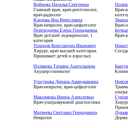
Войнова Наталья Сергеевна
Полик
Главный врач, врач-рентгенолог,
Врач-к
врач-радиолог
катег
Кладова Яна Вячеславна
Уварц
Врач-невролог, врач-цефалголог
Врач-
Переходцева Елена Геннадьевна
Бочкар
Врач детский эндокринолог, 1
Врач-к
категория
Тихонов Константин Иванович
Никит
Хирург, врач высшей категории.
Сосуди
Принимает детей и взрослых
Полякова Татьяна Анатольевна
Барсу
Акушер-гинеколог
Клини
Турсунова Динара Амандыковна
Неясо
Врач-невролог, врач-цефалголог
Травма
ультра
Максимова Ирина Алексеевна
Сувор
Врач-ультразвуковой диагностики
Хирург
Прини
Матвеева Светлана Геннадьевна
Лукья
Невролог
Дерма